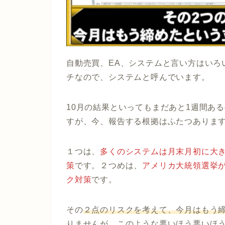
自動売買、EA、システムと言い方はいろ
チなので、システムと呼んでいます。
10月の結果といってもまだあと1週間あ
すが、
今、報告する根拠はふたつ
ありま
１つは、
多くのシステムは月末月初に大
策
です。２つめは、
アメリカ大統領選挙が
ク対策
です。
その
２点のリスクを考えて、今月はもう
りませんが、このような悪いほう悪いほう