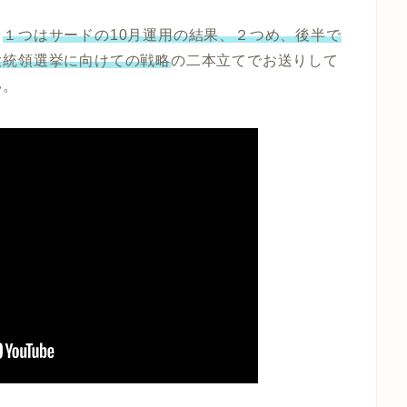
。
１つはサードの10月運用の結果、２つめ、後半で
大統領選挙に向けての戦略
の二本立てでお送りして
い。