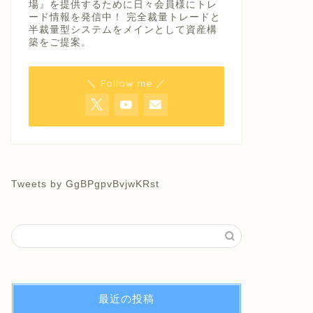
場』を提供するために日々会員様にトレ
ード情報を発信中！ 完全裁量トレードと
半裁量型システムをメインとして資産構
築をご提案。
＼ Follow me ／
Tweets by GgBPgpvBvjwKRst
最近の投稿