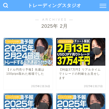
トレーディングスタジオ
― ARCHIVES ―
2025年 2月
トレード分析
トレード分析
【ドル円売り予報】先週は
【利益37万円】リアルタイム
100pips取れた相場でした
でトレードの利確をお見せし
ます
2025年2月26日
2025年2月21日
トレード分析
トレード分析