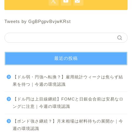
Tweets by GgBPgpvBvjwKRst
最近の投稿
【ドル弱・円強へ転換？】雇用統計ウィークは焦らず結
果を待つ｜今週の環境認識
【ドル円は上目線継続】FOMCと日銀会合前は安易なロ
ングに注意｜今週の環境認識
【ポンド強さ継続？】月末相場は材料待ちの展開か｜今
週の環境認識