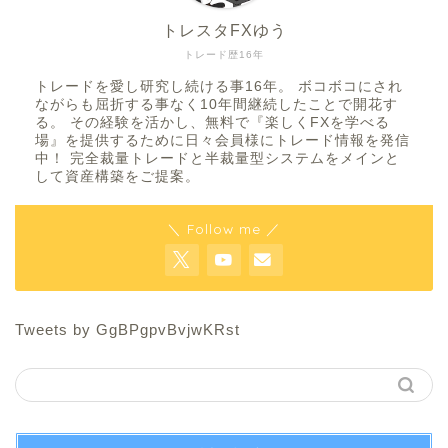
トレスタFXゆう
トレード歴16年
トレードを愛し研究し続ける事16年。 ボコボコにされ
ながらも屈折する事なく10年間継続したことで開花す
る。 その経験を活かし、無料で『楽しくFXを学べる
場』を提供するために日々会員様にトレード情報を発信
中！ 完全裁量トレードと半裁量型システムをメインと
して資産構築をご提案。
＼ Follow me ／
Tweets by GgBPgpvBvjwKRst