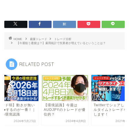
HOME
裁量トレード
トレード分析
【今週狙う通貨は？】雇用統計で失業者が増えているということは？
RELATED POST
ード分析
トレード分析
トレード手法
ポンド弱】動きが無い
【環境認識】今週は
Twitterでシェアし
は●●するのが一番！｜
AUDJPYのトレードが優
ルタイムトレードを
週の環境認識
位的？
します！
2026年5月23日
2024年4月8日
2021年3