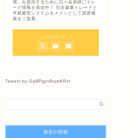
場』を提供するために日々会員様にトレ
ード情報を発信中！ 完全裁量トレードと
半裁量型システムをメインとして資産構
築をご提案。
＼ Follow me ／
Tweets by GgBPgpvBvjwKRst
最近の投稿