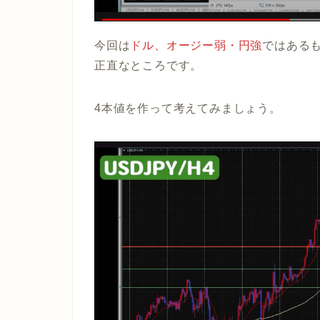
今回は
ドル、オージー弱・円強
ではある
正直なところです。
4本値を作って考えてみましょう。