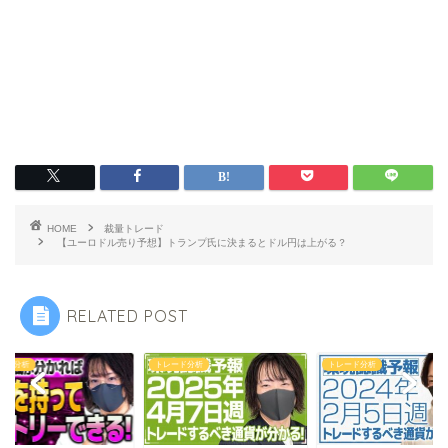
HOME
裁量トレード
【ユーロドル売り予想】トランプ氏に決まるとドル円は上がる？
RELATED POST
ード分析
トレード分析
トレード分析