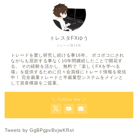
トレスタFXゆう
トレード歴16年
トレードを愛し研究し続ける事16年。 ボコボコにされ
ながらも屈折する事なく10年間継続したことで開花す
る。 その経験を活かし、無料で『楽しくFXを学べる
場』を提供するために日々会員様にトレード情報を発信
中！ 完全裁量トレードと半裁量型システムをメインと
して資産構築をご提案。
＼ Follow me ／
Tweets by GgBPgpvBvjwKRst