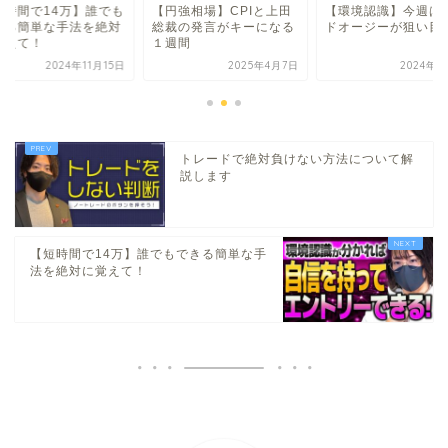
短時間で14万】誰でも
【円強相場】CPIと上田
【環境認識】今週は
きる簡単な手法を絶対
総裁の発言がキーになる
ドオージーが狙い目
覚えて！
１週間
2024年11月15日
2025年4月7日
2024年2
トレードで絶対負けない方法について解
説します
【短時間で14万】誰でもできる簡単な手
法を絶対に覚えて！