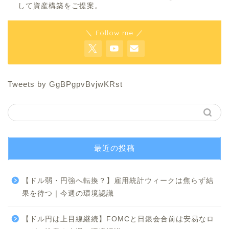
して資産構築をご提案。
＼ Follow me ／
Tweets by GgBPgpvBvjwKRst
最近の投稿
【ドル弱・円強へ転換？】雇用統計ウィークは焦らず結
果を待つ｜今週の環境認識
【ドル円は上目線継続】FOMCと日銀会合前は安易なロ