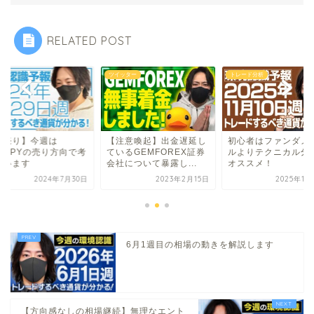
RELATED POST
ッター
トレード分析
未分類
注意喚起】出金遅延し
初心者はファンダメンタ
【円売り】今週は
いるGEMFOREX証券
ルよりテクニカル分析が
AUDJPYの売り方向
について暴露し...
オススメ！
えています
2023年2月15日
2025年11月11日
2024年7
6月1週目の相場の動きを解説します
【方向感なしの相場継続】無理なエント