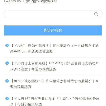
Tweets by GgBPgpvBvjwKRst
最近の投稿
【ドル弱・円強へ転換？】雇用統計ウィークは焦らず結
果を待つ｜今週の環境認識
【ドル円は上目線継続】FOMCと日銀会合前は安易なロ
ングに注意｜今週の環境認識
【ポンド強さ継続？】月末相場は材料待ちの展開か｜今
週の環境認識
【ドル円162円が天井になる？】CPI・PPIが相場の分岐
点｜今週の環境認識