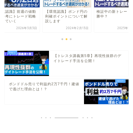
環境認識】前週の値動
【環境認識】ポンド円の
検証中の新トレード
を参考にトレード戦略
利確ポイントについて解
勝中？
立てていく
説します
2026年3月3日
2024年2月13日
2025年1
【トレスタ講義第5章】再現性抜群のデ
イトレード手法を公開！
ポンドドル売りで利益約2万7千円！建値
で逃げた理由とは！？