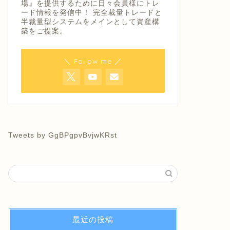
場』を提供するために日々会員様にトレ
ード情報を発信中！ 完全裁量トレードと
半裁量型システムをメインとして資産構
築をご提案。
＼ Follow me ／
Tweets by GgBPgpvBvjwKRst
最近の投稿