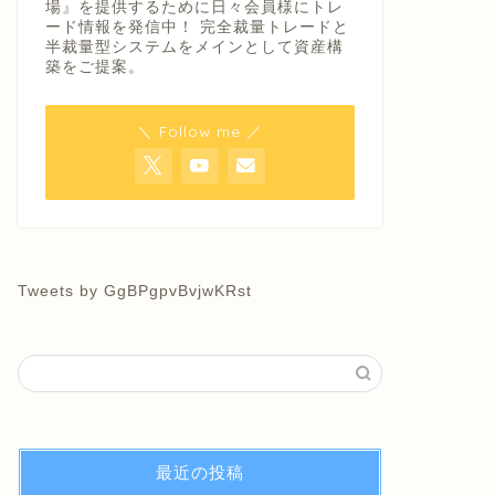
場』を提供するために日々会員様にトレ
ード情報を発信中！ 完全裁量トレードと
半裁量型システムをメインとして資産構
築をご提案。
＼ Follow me ／
Tweets by GgBPgpvBvjwKRst
最近の投稿