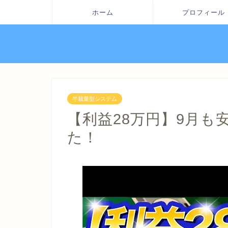
ホーム
プロフィール
半裁量型システム
【利益28万円】9月も
た！