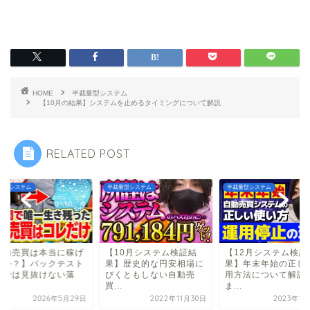
HOME
半裁量型システム
【10月の結果】システムを止めるタイミングについて解説
RELATED POST
量型システム
半裁量型システム
半裁量型システム
自動売買は本当に稼げ
【10月システム検証結
【12月システム検証
のか？】バックテスト
果】歴史的な円安相場に
果】年末年始の正し
けでは見抜けない落
びくともしない自動売
用方法について解説
.
買...
ま...
2026年5月29日
2022年11月30日
2023年1