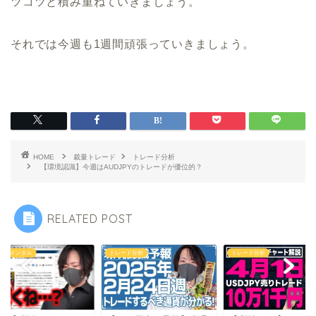
ツコツと積み重ねていきましょう。
それでは今週も1週間頑張っていきましょう。
HOME
裁量トレード
トレード分析
【環境認識】今週はAUDJPYのトレードが優位的？
RELATED POST
ンダメンタル
トレード分析
トレード分析