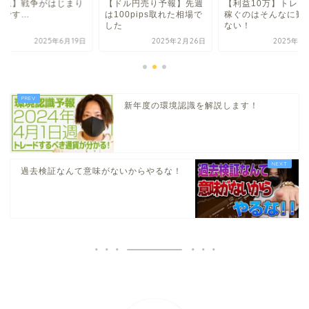
緊急】戦争がはじまり
【ドル円売り予報】先週
【利益10万】トレー
うです…
は100pips取れた相場で
稼ぐのはそんなに難
した
ない！
2025年6月19日
2025年2月26日
2025年4
新年度の環境認識を解説します！
過去検証なんて意味がないからやるな！