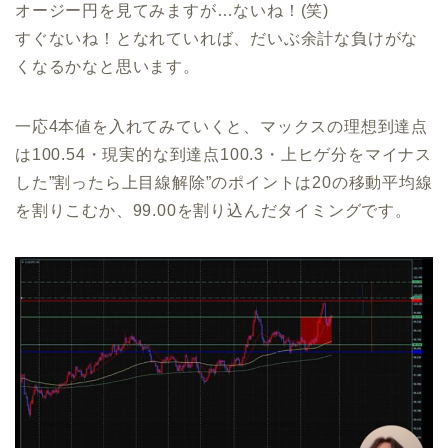
オージー円を見てみますが…ないね！(笑)
すぐないね！となれていれば、だいぶ余計な負けがな
くなるかなと思います。
一応4本値を入れてみていくと、マックスの理想到達点
は100.54・現実的な到達点100.3・上ヒゲ分をマイナス
した”割ったら上目線解除”のポイントは20の移動平均線
を割りこむか、99.00を割り込んだタイミングです。